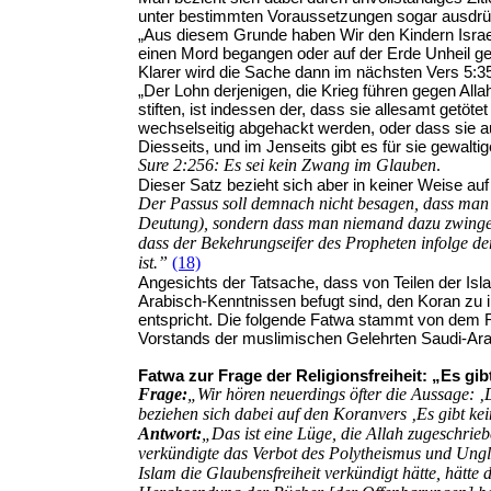
unter bestimmten Voraussetzungen sogar ausdrüc
„Aus diesem Grunde haben Wir den Kindern Israe
einen Mord begangen oder auf der Erde Unheil gesti
Klarer wird die Sache dann im nächsten Vers 5:3
„Der Lohn derjenigen, die Krieg führen gegen Al
stiften, ist indessen der, dass sie allesamt getö
wechselseitig abgehackt werden, oder dass sie a
Diesseits, und im Jenseits gibt es für sie gewaltig
Sure 2
:256: Es sei kein Zwang im Glauben
.
Dieser Satz bezieht sich aber in keiner Weise au
Der Passus soll demnach nicht besagen, dass m
Deutung), sondern dass man niemand dazu zwing
dass der Bekehrungseifer des
Propheten infolge der
ist.”
(18)
Angesichts der Tatsache, dass von Teilen der Isl
Arabisch-Kenntnissen befugt sind, den Koran zu int
entspricht. Die folgende Fatwa stammt von dem R
Vorstands der muslimischen Gelehrten Saudi-Ara
Fatwa zur Frage der Religionsfreiheit: „Es gi
Frage:
„Wir hören neuerdings öfter die Aussage: ‚D
beziehen sich dabei auf den Koranvers ‚Es gibt k
Antwort:
„Das ist eine Lüge, die Allah zugeschrieb
verkündigte das Verbot des Polytheismus und Ungl
Islam die Glaubensfreiheit verkündigt hätte, hätt