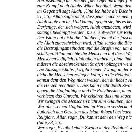
Herabsendung der Bücher [der Offenbarungen] be
zum Kampf nach Allahs Willen benötigt. Wenn dem so
im Gegenteil sagt Allah: ‚Und Ich habe die Dschi
51, 56). Allah sagte nicht, dass jeder nach seinem [
Allah sagte auch:
‚Und kämpft gegen sie, bis es ke
Derjenige, der sich weigert, Allah anzubeten, wird
solange bekämpft werden, bis er entweder zur Relig
Der Islam hat nicht die Glaubensfreiheit der falsc
die Allah zugeschrieben wird. Allah sendet die Büc
die Bestrafungsmethoden und die Strafen vor, um 
schützen. Allah möchte die Menschen auf diese Wei
Menschen lediglich Allah allein anbeten, ohne ihm
müssen die abschreckenden Strafen vollzogen werde
Die Aussage Allahs
‚Es gibt keinen Zwang in der R
nicht die Menschen zwingen kann, an die Religion 
kannst dem den Weg nicht weisen, den du liebst; A
die Herzen rechtleiten. Dies kann nicht durch Zwa
gegen die Ungläubigen und die Polytheisten, denn
verbieten das Unrecht. Wir erklären das und sagen 
Wir zwingen die Menschen nicht zum Glauben, aber 
Wer aber seinen Unglaube
n im Herzen versteckt, 
äußerlich den Gesetzen des Islam folgen] besiegen
Religion‘. Allah sagt: ‚Du kannst dem den Weg nic
(Sure 28, 56).
Wer sagt:
‚Es gibt keinen Zwang in der Religion‘ s