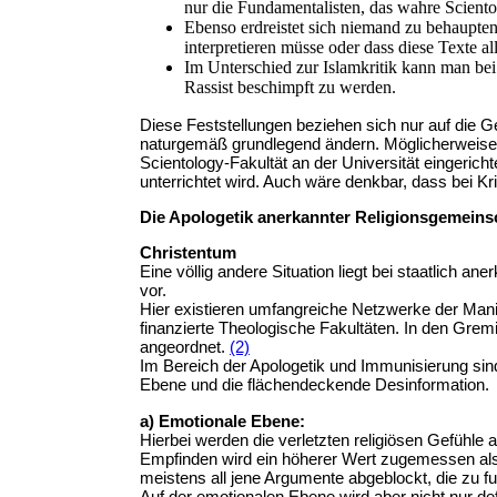
nur die Fundamentalisten, das wahre Sciento
Ebenso erdreistet sich niemand zu behaupte
interpretieren müsse oder dass diese Texte al
Im Unterschied zur Islamkritik kann man bei 
Rassist beschimpft zu werden.
Diese Feststellungen beziehen sich nur auf die G
naturgemäß grundlegend ändern. Möglicherweise w
Scientology-Fakultät an der Universität eingericht
unterrichtet wird. Auch wäre denkbar, dass bei Kri
Die Apologetik anerkannter Religionsgemeins
Christentum
Eine völlig andere Situation liegt bei staatlich a
vor.
Hier existieren umfangreiche Netzwerke der Manipu
finanzierte Theologische Fakultäten. In den Grem
angeordnet.
(2)
Im Bereich der Apologetik und Immunisierung sind
Ebene und die flächendeckende Desinformation.
a) Emotionale Ebene:
Hierbei werden die verletzten religiösen Gefühle 
Empfinden wird ein höherer Wert zugemessen als
meistens all jene Argumente abgeblockt, die zu f
Auf der emotionalen Ebene wird aber nicht nur def