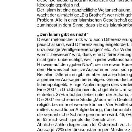
Ideologie geprägt sind.
Der Islam ist eine ganzheitliche Weltanschauung,
wacht der allmächtige „Big Brother“; wer nicht ge
Problem. Alle in einer islamischen Gesellschaft 
zumindest in dem Sinne, dass sie als islamkonfo
„Den Islam gibt es nicht“
Dieser rhetorische Trick wird auch Differenzier
pauschal sind, wird Differenzierung eingefordert. I
unzulässige Verallgemeinerungen“ etc. Zur Wide
womit „bewiesen“ wird, dass eine Differenzierung d
nicht ganz unberechtigt, weil in jeder weltansch
Hinweis auf den „guten Nazi“, der nie etwas Böses
dem Hinweis auf positive Ausnahmen lässt sich jed
Bei allen Differenzen gibt es aber bei allen Ide
allgemeinen Aussagen berechtigen. Genau die Le
Islamapologetik. Einige Zahlen mögen dies verde
Eine 2007 in Großbritannien durchgeführte Umfra
eintreten. 37% möchten lieber unter der Scharia, 
Die 2007 erschienene Studie „Muslime in Deutsch
religiös bezeichnet werden können. Vier Fünftel s
mittels sprachlicher Aufgliederung, (fundamental or
die semantische Schärfe genommen wird. 46,7% s
ist für mich wichtiger als die Demokratie“.
Ähnliche Zahlen liegen auch für Österreich vor: L
Aussage 72% der türkischstämmigen Muslime zu