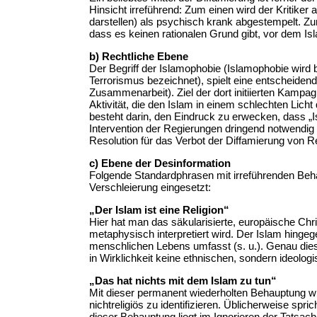
Hinsicht irreführend: Zum einen wird der Kritiker 
darstellen) als psychisch krank abgestempelt. Zu
dass es keinen rationalen Grund gibt, vor dem Isl
b) Rechtliche Ebene
Der Begriff der Islamophobie (Islamophobie wird
Terrorismus bezeichnet), spielt eine entscheiden
Zusammenarbeit). Ziel der dort initiierten Kampag
Aktivität, die den Islam in einem schlechten Lich
besteht darin, den Eindruck zu erwecken, dass „
Intervention der Regierungen dringend notwendig
Resolution für das Verbot der Diffamierung von 
c) Ebene der Desinformation
Folgende Standardphrasen mit irreführenden Beh
Verschleierung eingesetzt:
„Der Islam ist eine Religion“
Hier hat man das säkularisierte, europäische Chris
metaphysisch interpretiert wird. Der Islam hingege
menschlichen Lebens umfasst (s. u.). Genau diese
in Wirklichkeit keine ethnischen, sondern ideolo
„Das hat nichts mit dem Islam zu tun“
Mit dieser permanent wiederholten Behauptung wi
nichtreligiös zu identifizieren. Üblicherweise sp
dieser Behauptung liegt im Ignorieren der Tatsac