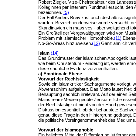
Robert Ziegler, Vize-Chefredakteur des Landesstu
Kolleginnen per internem Rundmail ersucht, den At
bezeichnen.
(9)
Der Fall Anders Breivik ist auch deshalb so sig
wurden. Bezeichnenderweise wurde versucht, den I
Skandinavien ein massives - aber weitgehend to
Ein Großteil der Vergewaltigungen wird von Mus
Problem mit islamischer Homophobie.
(11)
Ebenso 
No-Go-Areas hinzuweisen.
(12)
Ganz ähnlich verh
Islam
(14)
Das Grundmuster der islamischen Apologetik lautet
wie beim Christentum - eindeutig ist, werden em
diese sachliche Evidenz vorzuenthalten.
a) Emotionale Ebene
Vorwurf der Rechtslastigkeit
Sowie ein Islamkritiker Sachargumente vorlegt, w
Abwehrschirm aufgebaut. Das Motto lautet hier: d
Behauptung sachlich irrelevant. Auf der einen Sei
Mainstream-Medien geübte Zensur etliche essentie
der Rechtslastigkeit nicht von der Hand gewiesen
Diskussion essentiell, ob der behauptete Sachverha
genau diese Frage in den Hintergrund gedrängt. 
die politische Voreingenommenheit des Mediums
Vorwurf der Islamophobie
Ein beliebtes Mittel der Diffamierung ist ferner d