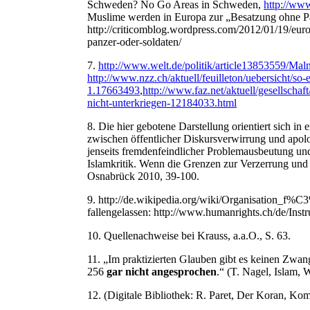
Schweden? No Go Areas in Schweden,
http://w
Muslime werden in Europa zur „Besatzung ohne Pa
http://criticomblog.wordpress.com/2012/01/19/eur
panzer-oder-soldaten/
7.
http://www.welt.de/politik/article13853559/Ma
http://www.nzz.ch/aktuell/feuilleton/uebersicht/so-e
1.17663493
,
http://www.faz.net/aktuell/gesellschaf
nicht-unterkriegen-12184033.html
8.
Die hier gebotene Darstellung orientiert sich in
zwischen öffentlicher Diskursverwirrung und apol
jenseits fremdenfeindlicher Problemausbeutung und 
Islamkritik. Wenn die Grenzen zur Verzerrung und
Osnabrück 2010, 39-100.
9.
http://de.wikipedia.org/wiki/Organisation_f%
fallengelassen: http://www.humanrights.ch/de/Ins
10.
Quellenachweise bei Krauss, a.a.O., S. 63.
11.
„Im praktizierten Glauben gibt es keinen Zwan
256
gar nicht angesprochen
.“ (T. Nagel, Islam,
12.
(Digitale Bibliothek: R. Paret, Der Koran, Ko