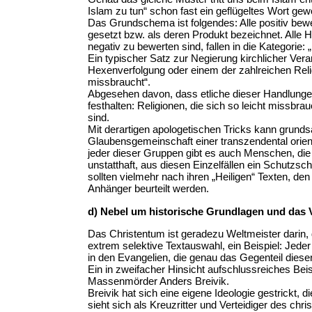
Islam zu tun“ schon fast ein geflügeltes Wort gew
Das Grundschema ist folgendes: Alle positiv bewe
gesetzt bzw. als deren Produkt bezeichnet. Alle 
negativ zu bewerten sind, fallen in die Kategorie: 
Ein typischer Satz zur Negierung kirchlicher Vera
Hexenverfolgung oder einem der zahlreichen Religio
missbraucht“.
Abgesehen davon, dass etliche dieser Handlungen
festhalten: Religionen, die sich so leicht missb
sind.
Mit derartigen apologetischen Tricks kann grunds
Glaubensgemeinschaft einer transzendental orient
jeder dieser Gruppen gibt es auch Menschen, die bes
unstatthaft, aus diesen Einzelfällen ein Schutzschi
sollten vielmehr nach ihren „Heiligen“ Texten, de
Anhänger beurteilt werden.
d) Nebel um historische Grundlagen und das 
Das Christentum ist geradezu Weltmeister darin, di
extrem selektive Textauswahl, ein Beispiel: Jeder 
in den Evangelien, die genau das Gegenteil dieser
Ein in zweifacher Hinsicht aufschlussreiches Beisp
Massenmörder Anders Breivik.
Breivik hat sich eine eigene Ideologie gestrickt, 
sieht sich als Kreuzritter und Verteidiger des chr