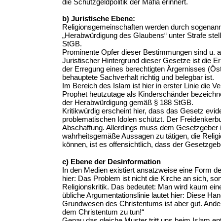
die Schutzgeldpolitik der Mafia erinnert.
b) Juristische Ebene:
Religionsgemeinschaften werden durch sogenan
„Herabwürdigung des Glaubens“ unter Strafe stell
StGB.
Prominente Opfer dieser Bestimmungen sind u. 
Juristischer Hintergrund dieser Gesetze ist die 
der Erregung eines berechtigten Ärgernisses (Öste
behauptete Sachverhalt richtig und belegbar ist.
Im Bereich des Islam ist hier in erster Linie die
Prophet heutzutage als Kinderschänder bezeichne
der Herabwürdigung gemäß § 188 StGB.
Kritikwürdig erscheint hier, dass das Gesetz evid
problematischen Idolen schützt. Der Freidenkerbu
Abschaffung. Allerdings muss dem Gesetzgeber i
wahrheitsgemäße Aussagen zu tätigen, die Relig
können, ist es offensichtlich, dass der Gesetzgeb
c) Ebene der Desinformation
In den Medien existiert ansatzweise eine Form de
hier: Das Problem ist nicht die Kirche an sich, s
Religionskritik. Das bedeutet: Man wird kaum einen
übliche Argumentationslinie lautet hier: Diese Ha
Grundwesen des Christentums ist aber gut. Anders 
dem Christentum zu tun!“
Genau das gleiche Muster tritt uns beim Islam en