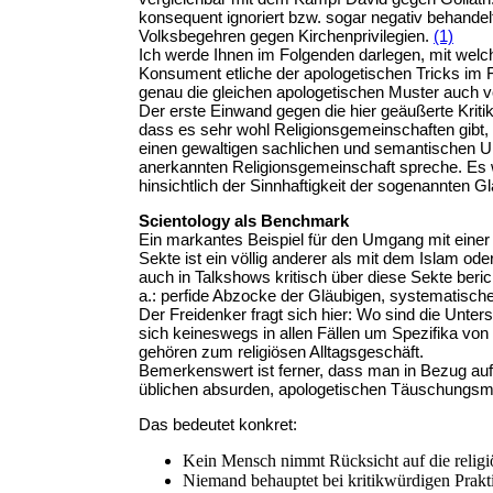
konsequent ignoriert bzw. sogar negativ behandelt.
Volksbegehren gegen Kirchenprivilegien.
(1)
Ich werde Ihnen im Folgenden darlegen, mit welch
Konsument etliche der apologetischen Tricks im F
genau die gleichen apologetischen Muster auch vo
Der erste Einwand gegen die hier geäußerte Kritik
dass es sehr wohl Religionsgemeinschaften gibt,
einen gewaltigen sachlichen und semantischen Unt
anerkannten Religionsgemeinschaft spreche. Es
hinsichtlich der Sinnhaftigkeit der sogenannten
Scientology als Benchmark
Ein markantes Beispiel für den Umgang mit einer 
Sekte ist ein völlig anderer als mit dem Islam o
auch in Talkshows kritisch über diese Sekte beric
a.: perfide Abzocke der Gläubigen, systematisc
Der Freidenker fragt sich hier: Wo sind die Unte
sich keineswegs in allen Fällen um Spezifika von 
gehören zum religiösen Alltagsgeschäft.
Bemerkenswert ist ferner, dass man in Bezug auf
üblichen absurden, apologetischen Täuschungsma
Das bedeutet konkret:
Kein Mensch nimmt Rücksicht auf die religi
Niemand behauptet bei kritikwürdigen Praktik