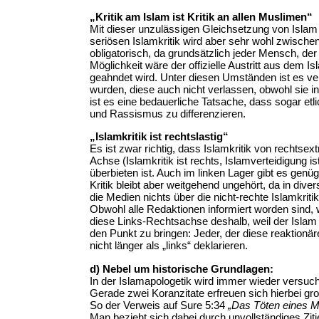
„Kritik am Islam ist Kritik an allen Muslimen“
Mit dieser unzulässigen Gleichsetzung von Islam u
seriösen Islamkritik wird aber sehr wohl zwischen
obligatorisch, da grundsätzlich jeder Mensch, der
Möglichkeit wäre der offizielle Austritt aus dem 
geahndet wird. Unter diesen Umständen ist es ver
wurden, diese auch nicht verlassen, obwohl sie i
ist es eine bedauerliche Tatsache, dass sogar etl
und Rassismus zu differenzieren.
„Islamkritik ist rechtslastig“
Es ist zwar richtig, dass Islamkritik von rechts
Achse (Islamkritik ist rechts, Islamverteidigung is
überbieten ist. Auch im linken Lager gibt es ge
Kritik bleibt aber weitgehend ungehört, da in dive
die Medien nichts über die nicht-rechte Islamkriti
Obwohl alle Redaktionen informiert worden sind, 
diese Links-Rechtsachse deshalb, weil der Islam 
den Punkt zu bringen: Jeder, der diese reaktionär
nicht länger als „links“ deklarieren.
d) Nebel um historische Grundlagen:
In der Islamapologetik wird immer wieder versucht
Gerade zwei Koranzitate erfreuen sich hierbei gro
So der Verweis auf Sure 5:34
„Das Töten eines M
Man bezieht sich dabei durch unvollständiges Ziti