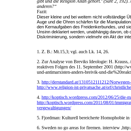
gibt und die Religion Allah gehört.‘ (Sure 2, 192
anderen?“
Fazit:
Dieser kleine und bei weitem nicht vollständige Ü
Auge und die Ohren schärfen für die Manipulations
den Kernaufgaben des Freidenkerbundes, und sie h
Unsinn deklariert werden, unabhängig davon, ob da
Diskriminierung, sondern vielmehr ein Akt der intel
1.
Z. B.: Mt.15,3; vgl. auch Lk. 14, 26.
2.
Zur Analyse von Breviks Ideologie: H. Krauss, A
reaktiven Folgen des 11. September 2001 (http://w
und-antimarxisten-anders-breivik-und-die%20reak
3.
http://derstandard.at/1310512111212/Norwegen-O
http://www.religion-ist-privatsache.at/orf/christlic
4.
http://koptisch.wordpress.com/2012/06/25/die-
http://koptisch.wordpress.com/2011/08/01/immigra
vergewaltigungen/
5.
Fjordman: Kulturell bereicherte Homophobie in
6.
Sweden no go areas for firemen. interview ,ht