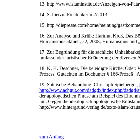
13. http://www.islaminstitut.de/Anzeigen-von-F
14. S. hierzu: FreidenkerIn 2/2013
15. http://diepresse.com/home/meinung/gastkommen
16. Zur Analyse und Kritik: Hartmut Kreß, Das Bö
Humanismus aktuell, 22, 2008, Humanismus und 
17. Zur Begründung für die sachliche Unhaltbarkei
umfassender juristischer Erläuterung der diversen
18. K. H. Deschner, Die beleidigte Kirche: Oder: 
Prozess: Gutachten im Bochumer § 166-Prozeß , 
19. Satirische Behandlung: Christoph Spielberger,
http://www.achgut.com/dadgdx/index.php/dadgd/ar
der apologetischen Phrase am Beispiel des Ehren
tun. Gegen die ideologisch-apologetische Entislam
http://www.hintergrund-verlag.de/texte-islam-kra
zum Anfang