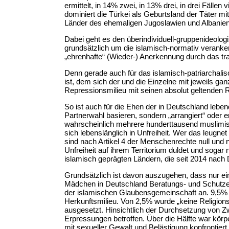
ermittelt, in 14% zwei, in 13% drei, in drei Fällen
dominiert die Türkei als Geburtsland der Täter m
Länder des ehemaligen Jugoslawien und Albanien 
Dabei geht es den überindividuell-gruppenideologi
grundsätzlich um die islamisch-normativ veranker
„ehrenhafte“ (Wieder-) Anerkennung durch das trad
Denn gerade auch für das islamisch-patriarchalis
ist, dem sich der und die Einzelne mit jeweils 
Repressionsmilieu mit seinen absolut geltenden 
So ist auch für die Ehen der in Deutschland lebe
Partnerwahl basieren, sondern „arrangiert“ oder 
wahrscheinlich mehrere hunderttausend muslimisc
sich lebenslänglich in Unfreiheit. Wer das leugn
sind nach Artikel 4 der Menschenrechte null und 
Unfreiheit auf ihrem Territorium duldet und sogar n
islamisch geprägten Ländern, die seit 2014 nach 
Grundsätzlich ist davon auszugehen, dass nur ein
Mädchen in Deutschland Beratungs- und Schutzein
der islamischen Glaubensgemeinschaft an. 9,5% en
Herkunftsmilieu. Von 2,5% wurde „keine Religions
ausgesetzt. Hinsichtlich der Durchsetzung von
Erpressungen betroffen. Über die Hälfte war kör
mit sexueller Gewalt und Belästigung konfrontier