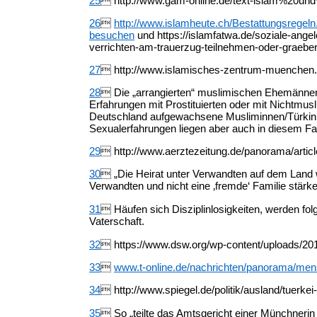
25
 http://www.gam-online.de/text-islam%20un
26

http://www.islamheute.ch/Bestattungsregeln
besuchen
und https://islamfatwa.de/soziale-angel
verrichten-am-trauerzug-teilnehmen-oder-graebe
27
 http://www.islamisches-zentrum-muenchen.d
28
 Die „arrangierten“ muslimischen Ehemänner,
Erfahrungen mit Prostituierten oder mit Nichtmus
Deutschland aufgewachsene Musliminnen/Türkinne
Sexualerfahrungen liegen aber auch in diesem Fall
29
 http://www.aerztezeitung.de/panorama/articl
30
 „Die Heirat unter Verwandten auf dem Land wi
Verwandten und nicht eine ‚fremde‘ Familie stärke
31
 Häufen sich Disziplinlosigkeiten, werden fol
Vaterschaft.
32
 https://www.dsw.org/wp-content/uploads/20
33

www.t-online.de/nachrichten/panorama/men
34
 http://www.spiegel.de/politik/ausland/tuerke
35
 So „teilte das Amtsgericht einer Münchnerin