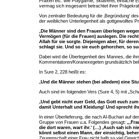
Praxen etc. wie Polygamie, Sklaverei, einfache 
vermag sich insgesamt betrachtet ihrer Prägekraft
Von zentraler Bedeutung für die ‚Begründung‘ des
der weiblichen Unterlegenheit als gottgewolltes Pr
„
Die Männer sind den Frauen überlegen wegen 
Vermögen (für die Frauen) auslegen. Die rech
Allah für sie sorgte. Diejenigen aber, für der
schlagt sie. Und so sie euch gehorchen, so su
Dabei wird die Überlegenheit des Mannes, die ih
Kommentatoren/Koranexegeten grundsätzlich bekr
In Sure 2, 228 heißt es:
„
Und die Männer stehen (bei alledem) eine Stu
Auch sind im folgenden Vers (Sure 4, 5) mit „Sc
„
Und gebt nicht euer Geld, das Gott euch zum 
damit Unterhalt und Kleidung! Und sprecht ih
In einer Überlieferung, die nach Al-Buchari auf
Gruppe von Frauen u.a. Folgendes gesagt:
„‚Fra
die dort waren, wart ihr.‘ (…) ‚Auch sah ich 
könnt selbst einen Mann, der einsichtig, beher
Zeugenschaft einer Frau nicht halb so viel Gewich