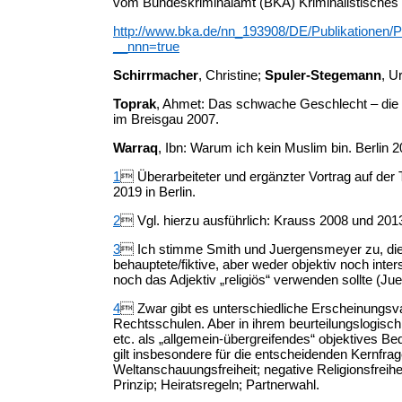
vom Bundeskriminalamt (BKA) Kriminalistisches In
http://www.bka.de/nn_193908/DE/Publikationen/P
__nnn=true
Schirrmacher
, Christine;
Spuler-Stegemann
, U
Toprak
, Ahmet: Das schwache Geschlecht – die t
im Breisgau 2007.
Warraq
, Ibn: Warum ich kein Muslim bin. Berlin 2
1
 Überarbeiteter und ergänzter Vortrag auf der
2019 in Berlin.
2
 Vgl. hierzu ausführlich: Krauss 2008 und 201
3
 Ich stimme Smith und Juergensmeyer zu, die d
behauptete/fiktive, aber weder objektiv noch int
noch das Adjektiv „religiös“ verwenden sollte (J
4
 Zwar gibt es unterschiedliche Erscheinungsva
Rechtsschulen. Aber in ihrem beurteilungslogisc
etc. als „allgemein-übergreifendes“ objektives Be
gilt insbesondere für die entscheidenden Kernfra
Weltanschauungsfreiheit; negative Religionsfreihe
Prinzip; Heiratsregeln; Partnerwahl.