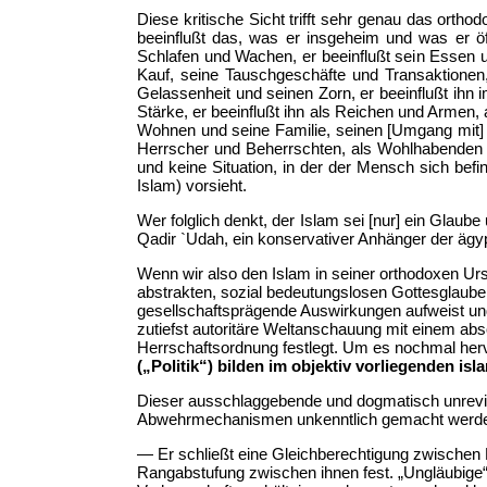
Diese kritische Sicht trifft sehr genau das ortho
beeinflußt das, was er insgeheim und was er öff
Schlafen und Wachen, er beeinflußt sein Essen u
Kauf, seine Tauschgeschäfte und Transaktionen,
Gelassenheit und seinen Zorn, er beeinflußt ihn 
Stärke, er beeinflußt ihn als Reichen und Armen,
Wohnen und seine Familie, seinen [Umgang mit] F
Herrscher und Beherrschten, als Wohlhabenden un
und keine Situation, in der der Mensch sich befi
Islam) vorsieht.
Wer folglich denkt, der Islam sei [nur] ein Glaub
Qadir `Udah, ein konservativer Anhänger der ägyp
Wenn wir also den Islam in seiner orthodoxen Ursp
abstrakten, sozial bedeutungslosen Gottesglauben
gesellschaftsprägende Auswirkungen aufweist und
zutiefst autoritäre Weltanschauung mit einem a
Herrschaftsordnung festlegt. Um es nochmal he
(„Politik“) bilden im objektiv vorliegenden i
Dieser ausschlaggebende und dogmatisch unrevidi
Abwehrmechanismen unkenntlich gemacht werden 
— Er schließt eine Gleichberechtigung zwischen 
Rangabstufung zwischen ihnen fest. „Ungläubige“ 