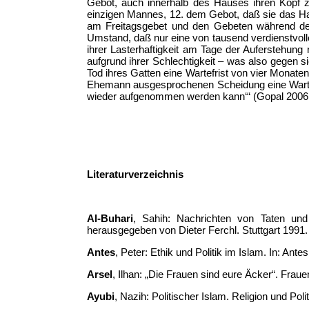
Gebot, auch innerhalb des Hauses ihren Kopf 
einzigen Mannes, 12. dem Gebot, daß sie das Ha
am Freitagsgebet und den Gebeten während der
Umstand, daß nur eine von tausend verdienstvol
ihrer Lasterhaftigkeit am Tage der Auferstehung
aufgrund ihrer Schlechtigkeit – was also gegen 
Tod ihres Gatten eine Wartefrist von vier Monate
Ehemann ausgesprochenen Scheidung eine Wartez
wieder aufgenommen werden kann‘“ (Gopal 2006, 
Literaturverzeichnis
Al-Buhari
, Sahih: Nachrichten von Taten u
herausgegeben von Dieter Ferchl. Stuttgart 1991.
Antes
, Peter: Ethik und Politik im Islam. In: Antes
Arsel
, Ilhan: „Die Frauen sind eure Äcker“. Fra
Ayubi
, Nazih: Politischer Islam. Religion und Poli