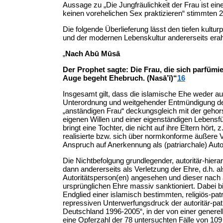
Aussage zu „Die Jungfräulichkeit der Frau ist e
keinen vorehelichen Sex praktizieren“ stimmten
Die folgende Überlieferung lässt den tiefen kult
und der modernen Lebenskultur andererseits era
„
Nach Abū Mūsā
Der Prophet sagte: Die Frau, die sich parfümi
Auge begeht Ehebruch. (Nasā’ī)“
16
Insgesamt gilt, dass die islamische Ehe weder au
Unterordnung und weitgehender Entmündigung der
„anständigen Frau“ deckungsgleich mit der gehors
eigenen Willen und einer eigenständigen Lebens
bringt eine Tochter, die nicht auf ihre Eltern hör
realisierte bzw. sich über normkonforme äußere
Anspruch auf Anerkennung als (patriarchale) Autor
Die Nichtbefolgung grundlegender, autoritär-hie
dann andererseits als Verletzung der Ehre, d.h.
Autoritätsperson(en) angesehen und dieser nach 
ursprünglichen Ehre massiv sanktioniert. Dabei b
Endglied einer islamisch bestimmten, religiös-p
repressiven Unterwerfungsdruck der autoritär-pat
Deutschland 1996-2005“, in der von einer genere
eine Opferzahl der 78 untersuchten Fälle von 10