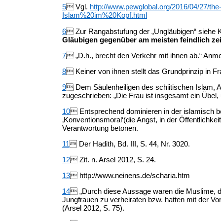
5
 Vgl.
http://www.pewglobal.org/2016/04/27/the-
Islam%20im%20Kopf.html
6
 Zur Rangabstufung der „Ungläubigen“ siehe K
Gläubigen gegenüber am meisten feindlich zei
7
 „D.h., brecht den Verkehr mit ihnen ab.“ Anm
8
 Keiner von ihnen stellt das Grundprinzip in Fr
9
 Dem Säulenheiligen des schiitischen Islam, Al
zugeschrieben: „Die Frau ist insgesamt ein Übel,
10
 Entsprechend dominieren in der islamisch 
‚Konventionsmoral‘(die Angst, in der Öffentlichke
Verantwortung betonen.
11
 Der Hadith, Bd. III, S. 44, Nr. 3020.
12
 Zit. n. Arsel 2012, S. 24.
13
 http://www.neinens.de/scharia.htm
14
 „Durch diese Aussage waren die Muslime, die
Jungfrauen zu verheiraten bzw. hatten mit der V
(Arsel 2012, S. 75).