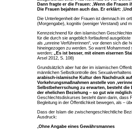
Dann fragte er die Frauen: ‚Wenn die Frauen i
Die Frauen bejahten auch das. Er erklärt: ‚U
Die Unterlegenheit der Frauen ist demnach im or
(Morgengabe), kognitiv (weniger Verstand) und mo
Kennzeichnend für den islamischen Geschlechterd
für die durch sie angeblich fortlaufend ausgelös
als „unreine Verführerinnen“, vor denen sich di
hineingezogen zu werden. So warnt Mohammed sog
werden;
„Es ist besser, mit einem eisernen S
Arsel 2012, S. 108)
Grundsätzlich aber hat der im islamischen Offenb
männlichen Selbstkontrolle des Sexualverhaltens
arabisch-islamische Kultur den Nachdruck auf 
Vorkehrungsmaßnahmen anstelle von ‚verinner
Selbstbeherrschung zu erwarten, besteht die
der ehelichen Beziehung – so gut wie möglich
Geschlechtsdiskurses besteht dann darin, dass Fr
Begleitung in der Öffentlichkeit bewegen, als – ü
Dass der Islam die zwischengeschlechtliche Bezi
Ausdruck:
„
Ohne Angabe eines Gewährsmannes