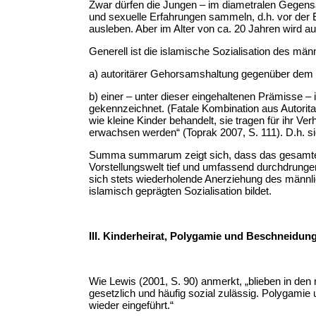
Zwar dürfen die Jungen – im diametralen Gegensa
und sexuelle Erfahrungen sammeln, d.h. vor der
ausleben. Aber im Alter von ca. 20 Jahren wird 
Generell ist die islamische Sozialisation des m
a) autoritärer Gehorsamshaltung gegenüber dem V
b) einer – unter dieser eingehaltenen Prämisse 
gekennzeichnet. (Fatale Kombination aus Autorit
wie kleine Kinder behandelt, sie tragen für ihr V
erwachsen werden“ (Toprak 2007, S. 111). D.h. si
Summa summarum zeigt sich, dass das gesamte
Vorstellungswelt tief und umfassend durchdrungen
sich stets wiederholende Anerziehung des männli
islamisch geprägten Sozialisation bildet.
III. Kinderheirat, Polygamie und Beschneid
Wie Lewis (2001, S. 90) anmerkt, „blieben in de
gesetzlich und häufig sozial zulässig. Polygamie
wieder eingeführt.“