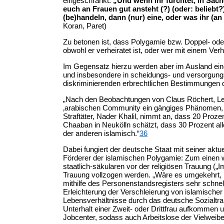
eingeschränkt.
„Und wenn ihr fürchtet, in Sach
euch an Frauen gut ansteht (?) (oder: beliebt?),
(be)handeln, dann (nur) eine, oder was ihr (a
Koran, Paret)
Zu betonen ist, dass Polygamie bzw. Doppel- ode
obwohl er verheiratet ist, oder wer mit einem Verhe
Im Gegensatz hierzu werden aber im Ausland ei
und insbesondere in scheidungs- und versorgungs
diskriminierenden erbrechtlichen Bestimmungen 
„Nach den Beobachtungen von Claus Röchert, Leiter
‚arabischen Community ein gängiges Phänomen, i
Straftäter, Nader Khalil, nimmt an, dass 20 Proze
Chaaban in Neukölln schätzt, dass 30 Prozent alle
der anderen islamisch.“
36
Dabei fungiert der deutsche Staat mit seiner aktu
Förderer der islamischen Polygamie: Zum einen w
staatlich-säkularen vor der religiösen Trauung (
Trauung vollzogen werden. „Wäre es umgekehrt, 
mithilfe des Personenstandsregisters sehr schnell
Erleichterung der Verschleierung von islamisch
Lebensverhältnisse durch das deutsche Sozialtra
Unterhalt einer Zweit- oder Drittfrau aufkommen
Jobcenter, sodass auch Arbeitslose der Vielweibe