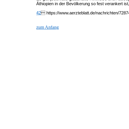
Äthiopien in der Bevölkerung so fest verankert ist
42
 https://www.aerzteblatt.de/nachrichten/728
zum Anfang