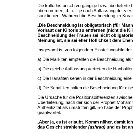
Die kulturhistorisch vorgängige bzw. überliefer
übernommen, d. h. – je nach Auffassung der vier 
sanktioniert. Während die Beschneidung im Koran 
„
Die Beschneidung ist obligatorisch (für Männ
Vorhaut der Klitoris zu entfernen (nicht die K
Beschneidung der Frauen sei nicht obligatori
Meinung ist, sie sei eher Höflichkeit dem Eh
Insgesamt ist von folgendem Einstellungsbild de
a) Die Malikiten empfehlen die Beschneidung als v
b) Die gleiche Auffassung vertreten die Hanbaliten 
c) Die Hanafiten sehen in der Beschneidung eine led
d) Die Schafiiten halten die Beschneidung für eine 
Die Ursache für die Positionsdifferenzen zwisch
Überlieferung, nach der sich der Prophet Mohamm
Authentizität als umstritten gilt. So habe der Pro
geantwortet:
„
Aber ja, es ist erlaubt. Komm näher, damit i
das Gesicht strahlender
(ashraq)
und es ist 