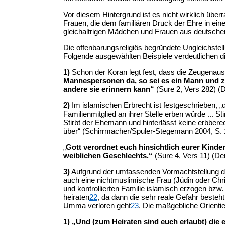
Vor diesem Hintergrund ist es nicht wirklich üb
Frauen, die dem familiären Druck der Ehre in ein
gleichaltrigen Mädchen und Frauen aus deutschen
Die offenbarungsreligiös begründete Ungleichste
Folgende ausgewählten Beispiele verdeutlichen d
1)
Schon der Koran legt fest, dass die Zeugenau
Mannespersonen da, so sei es ein Mann und zw
andere sie erinnern kann“
(Sure 2, Vers 282) (
2)
Im islamischen Erbrecht ist festgeschrieben, „d
Familienmitglied an ihrer Stelle erben würde ... S
Stirbt der Ehemann und hinterlässt keine erbberec
über“ (Schirrmacher/Spuler-Stegemann 2004, S. 1
„
Gott verordnet euch hinsichtlich eurer Kinde
weiblichen Geschlechts.“
(Sure 4, Vers 11) (De
3)
Aufgrund der umfassenden Vormachtstellung d
auch eine nichtmuslimische Frau (Jüdin oder Chris
und kontrollierten Familie islamisch erzogen bzw. 
heiraten
22
, da dann die sehr reale Gefahr beste
Umma verloren geht
23
. Die maßgebliche Orienti
1)
„Und (zum Heiraten sind euch erlaubt) die 