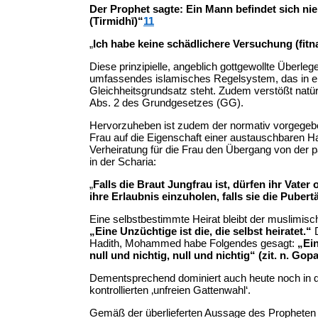
Der Prophet sagte: Ein Mann befindet sich nie a
(Tirmidhī)“
11
„
Ich habe keine schädlichere Versuchung (fitn
Diese prinzipielle, angeblich gottgewollte Überle
umfassendes islamisches Regelsystem, das in e
Gleichheitsgrundsatz steht. Zudem verstößt natü
Abs. 2 des Grundgesetzes (GG).
Hervorzuheben ist zudem der normativ vorgegeben
Frau auf die Eigenschaft einer austauschbaren 
Verheiratung für die Frau den Übergang von der 
in der Scharia:
„
Falls die Braut Jungfrau ist, dürfen ihr Vate
ihre Erlaubnis einzuholen, falls sie die Puber
Eine selbstbestimmte Heirat bleibt der muslimisch
„Eine Unzüchtige ist die, die selbst heiratet.“
D
Hadith, Mohammed habe Folgendes gesagt:
„Ein
null und nichtig, null und nichtig“ (zit. n. Gopal
Dementsprechend dominiert auch heute noch in de
kontrollierten ‚unfreien Gattenwahl‘.
Gemäß der überlieferten Aussage des Prophe