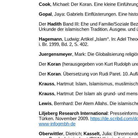
Cook
, Michael: Der Koran. Eine kleine Einführung
Gopal
, Jaya: Gabriels Einflüsterungen. Eine his
Der
Hadith
Band III: Ehe und Familie/Soziale Be
Urkunde der islamischen Tradition. Ausgew. und 
Hagemann
, Ludwig: Artikel „Islam“. In: Adel T
i. Br. 1999, Bd. 2, S. 402.
Juergensmeyer
, Mark: Die Globalisierung religi
Der
Koran
(herausgegeben von Kurt Rudolph und 
Der
Koran
. Übersetzung von Rudi Paret. 10. Aufl
Krauss
, Hartmut: Islam, Islamismus, muslimisc
Krauss
, Hartmut: Der Islam als grund- und men
Lewis
, Bernhard: Der Atem Allahs. Die islamisc
Liljeberg Research International
: Presseinform
Türken. November 2009.
https://de.scribd.com/
www-infogmbh-de
Oberwittler
, Dietrich;
Kasselt,
Julia: Ehrenmorde