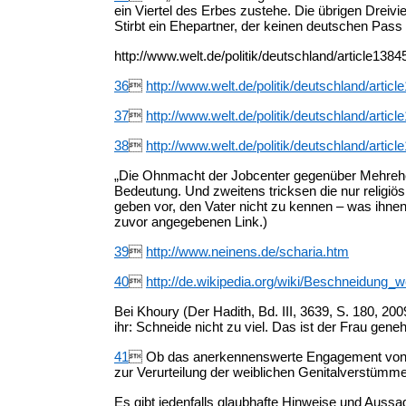
ein Viertel des Erbes zustehe. Die übrigen Dreivi
Stirbt ein Ehepartner, der keinen deutschen Pass 
http://www.welt.de/politik/deutschland/article13
36

http://www.welt.de/politik/deutschland/arti
37

http://www.welt.de/politik/deutschland/arti
38

http://www.welt.de/politik/deutschland/arti
„Die Ohnmacht der Jobcenter gegenüber Mehrehe
Bedeutung. Und zweitens tricksen die nur religiös
geben vor, den Vater nicht zu kennen – was ihnen 
zuvor angegebenen Link.)
39

http://www.neinens.de/scharia.htm
40

http://de.wikipedia.org/wiki/Beschneidung_w
Bei Khoury (Der Hadith, Bd. III, 3639, S. 180, 2
ihr: Schneide nicht zu viel. Das ist der Frau gen
41
 Ob das anerkennenswerte Engagement von Rü
zur Verurteilung der weiblichen Genitalverstümme
Es gibt jedenfalls glaubhafte Hinweise und Auss