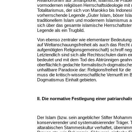
Realhorrorfilm auf Smartphone; islamische Frauen
vormodernen religiösen Herrschaftsideologie mit 
Totalitarismus, der sich von Marokko bis Indone
vorherrschende Legende „Guter Islam, böser Isl
traditionellem Islam und modernem Islamismus au
sich über das gesamte islamische Herrschaftsterr
Legende als ein Trugbild.
Von ebenso zentraler wie elementarer Bedeutung 
auf Weltanschauungsfreiheit als auch das Recht au
aufgenötigten Religionsgemeinschaft) schroff ne
Letztendlich sind sich alle Rechtsschulen darin 
bedeutet und mit dem Tod des Abtrünnigen geahnd
oberflächlich gedachte formalistisch-dogmatisch
unhaltbare Paradoxie dar: Religionsfreiheit für die
muss die kritisch-wissenschaftliche Vernunft im
Dogmatismus Einhalt gebieten.
II. Die normative Festlegung einer patriarchal
Der Islam (bzw. sein angeblicher Stifter Mohammed)
konservierender und systematisierender Träger. T
altarabischen Stammeskultur verhaftet, übernimm