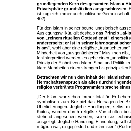
grundlegenden Kern des gesamten Islam = Hin
Privatsphäre grundsätzlich ausgeschlossen.
R
ist zugleich immer auch politische Gemeinschaft.
402).
Für den Islam in seiner beurteilungslogisch aus
Auslegungswillkür, gilt deshalb
das Prinzip „al-i
von „reinem rituellen Gottesdienst“ einersei
andererseits; er ist in seiner lehrdogmatische
Islam“,
wohl aber eine religiöse „Ausnüchterung“
Minderheit von „ausgenüchterten“ Muslimen gibt,
fehlinterpretiert werden, es gebe einen „unpoliti
Prinzip der Einheit von Islam, Staat und Politik
klare Mehrheiten einen strengen bis prinzipiellen
Betrachten wir nun den Inhalt der islamische
Herrschaftsanspruch als alles durchdringen
religiös verbrämte Programmiersprache eines
„Der Islam war schon immer totalitär. Er beher
symbolisch zum Beispiel das Hersagen der Bis
Überlieferungen. Jegliche Handlungen, selbst d
Koitus, wurden durch religiöse Vorschriften bes
stehend angesehen werden, seien sie technisch
ausgelegt. Jegliche Handlung, Einrichtung, selb
möglich war, eingegliedert und islamisiert“ (Rodins