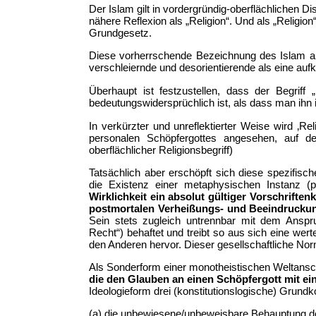
Der Islam gilt in vordergründig-oberflächlichen D
nähere Reflexion als „Religion“. Und als „Religion
Grundgesetz.
Diese vorherrschende Bezeichnung des Islam als 
verschleiernde und desorientierende als eine au
Überhaupt ist festzustellen, dass der Begriff
bedeutungswidersprüchlich ist, als dass man ihn 
In verkürzter und unreflektierter Weise wird ‚R
personalen Schöpfergottes angesehen, auf den
oberflächlicher Religionsbegriff)
Tatsächlich aber erschöpft sich diese spezifisc
die Existenz einer metaphysischen Instanz (p
Wirklichkeit ein absolut gültiger Vorschrifte
postmortalen Verheißungs- und Beeindruckung
Sein stets zugleich untrennbar mit dem Anspruc
Recht“) behaftet und treibt so aus sich eine we
den Anderen hervor. Dieser gesellschaftliche Nor
Als Sonderform einer monotheistischen Weltans
die den Glauben an einen Schöpfergott mit e
Ideologieform drei (konstitutionslogische) Grund
(a) die unbewiesene/unbeweisbare Behauptung de