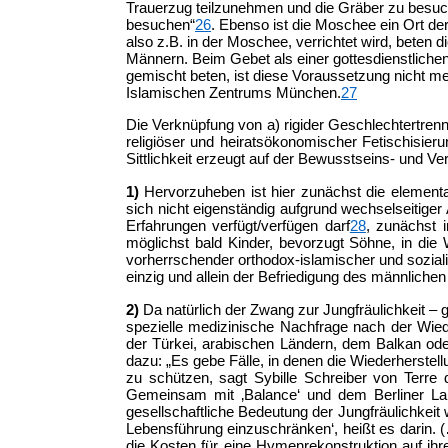
Trauerzug teilzunehmen und die Gräber zu besuc
besuchen“
26
. Ebenso ist die Moschee ein Ort d
also z.B. in der Moschee, verrichtet wird, beten
Männern. Beim Gebet als einer gottesdienstliche
gemischt beten, ist diese Voraussetzung nicht me
Islamischen Zentrums München.
27
Die Verknüpfung von a) rigider Geschlechtertrenn
religiöser und heiratsökonomischer Fetischisieru
Sittlichkeit erzeugt auf der Bewusstseins- und 
1)
Hervorzuheben ist hier zunächst die elementar
sich nicht eigenständig aufgrund wechselseitige
Erfahrungen verfügt/verfügen darf
28
, zunächst 
möglichst bald Kinder, bevorzugt Söhne, in die
vorherrschender orthodox-islamischer und soziali
einzig und allein der Befriedigung des männlichen
2)
Da natürlich der Zwang zur Jungfräulichkeit –
spezielle medizinische Nachfrage nach der Wied
der Türkei, arabischen Ländern, dem Balkan ode
dazu: „Es gebe Fälle, in denen die Wiederherstel
zu schützen, sagt Sybille Schreiber von Terre
Gemeinsam mit ‚Balance‘ und dem Berliner Lan
gesellschaftliche Bedeutung der Jungfräulichkeit
Lebensführung einzuschränken‘, heißt es darin. (
die Kosten für eine Hymenrekonstruktion auf ihr