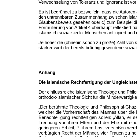
Verwechselung von Toleranz und Ignoranz ist vorb
Es ist begründet zu bezweifeln, dass die Autoren
den untrennbaren Zusammenhang zwischen isla
Glaubensbeweis gesehen oder c) zum Beispiel die 
Formulierung von Artikel 4 überhaupt reflektiert
islamisch sozialisierter Menschen antizipiert und
Je höher die (ohnehin schon zu große) Zahl von s
stärker wird der bereits brüchig gewordene sozial
Anhang
Die islamische Rechtfertigung der Ungleichste
Der einflussreiche islamische Theologe und Philo
orthodox-islamischer Sicht für die Minderwertigke
„Der berühmte Theologie und Philosoph al-Ghaza
welcher die Vorherrschaft des Mannes über die Fra
Benachteiligung rechtfertigen sollen: ‚Allah, er
Trennung von ihren Eltern und der Ehe mit ein
geringeren Erbteil, 7. ihrem Los, verstoßen w
verbürgten Recht der Männer, vier Frauen zu ne