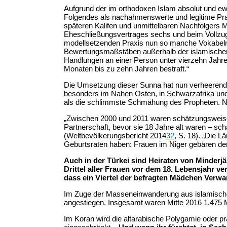
Aufgrund der im orthodoxen Islam absolut und ew
Folgendes als nachahmenswerte und legitime Prax
späteren Kalifen und unmittelbaren Nachfolgers 
Eheschließungsvertrages sechs und beim Vollzug
modellsetzenden Praxis nun so manche Vokabeln be
Bewertungsmaßstäben außerhalb der islamischen
Handlungen an einer Person unter vierzehn Jahre
Monaten bis zu zehn Jahren bestraft.“
Die Umsetzung dieser Sunna hat nun verheerende
besonders im Nahen Osten, in Schwarzafrika und 
als die schlimmste Schmähung des Propheten. Nega
„Zwischen 2000 und 2011 waren schätzungsweise 34
Partnerschaft, bevor sie 18 Jahre alt waren – sc
(Weltbevölkerungsbericht 2014
32
, S. 18). „Die L
Geburtsraten haben: Frauen im Niger gebären der 
Auch in der Türkei sind Heiraten von Minderjä
Drittel aller Frauen vor dem 18. Lebensjahr ve
dass ein Viertel der befragten Mädchen Verwa
Im Zuge der Masseneinwanderung aus islamischen 
angestiegen. Insgesamt waren Mitte 2016 1.475 Min
Im Koran wird die altarabische Polygamie oder pr