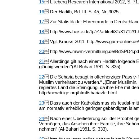
15
 Liljeberg Research International 2012, S. 71.
16
 Der Hadith, Bd. III. S. 45, Nr. 3025.
17
 Zur Statistik der Ehrenmorde in Deutschland
18
 http://www.heise.de/tp/r4/artikel/31/31712/1.
19
 Vgl. Krauss 2011. http://www.gam-online.d
20
 http://www.mwm-vermittlung.de/BdSPD4.pd
21
 Allerdings gilt nach einem Hadtith folgende 
gläubig werden‘“(Al-Buhari 1991, S. 335)
22
 Die Scharia besagt in offenherziger Passiv-Fo
Muslim verheiratet zu werden.“ „(Einer Muslimin, 
regiertes Land die Steinigung, da ihre Ehe mit de
http://ncwdi.igc.org/html/shariavfc.html
23
 Dass auch der Katholizismus als feudal-mittel
am normativ erheblich geringer gebändigten Isla
24
 Nach einer Überlieferung soll der Prophet ge
Vermögen, das Ansehen ihrer Familie, ihre Schön
nehmen“ (Al-Buhari 1991, S. 333).