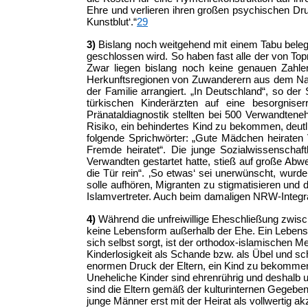
Ehre und verlieren ihren großen psychischen Dru
Kunstblut‘.“
29
3)
Bislang noch weitgehend mit einem Tabu belegt 
geschlossen wird. So haben fast alle der von To
Zwar liegen bislang noch keine genauen Zahle
Herkunftsregionen von Zuwanderern aus dem Nahe
der Familie arrangiert. „In Deutschland“, so d
türkischen Kinderärzten auf eine besorgnise
Pränataldiagnostik stellten bei 500 Verwandten
Risiko, ein behindertes Kind zu bekommen, deutli
folgende Sprichwörter: „Gute Mädchen heiraten
Fremde heiratet“. Die junge Sozialwissenschaf
Verwandten gestartet hatte, stieß auf große A
die Tür rein“. ‚So etwas‘ sei unerwünscht, wu
solle aufhören, Migranten zu stigmatisieren und
Islamvertreter. Auch beim damaligen NRW-Integra
4)
Während die unfreiwillige Eheschließung zwische
keine Lebensform außerhalb der Ehe. Ein Lebense
sich selbst sorgt, ist der orthodox-islamischen M
Kinderlosigkeit als Schande bzw. als Übel und sch
enormen Druck der Eltern, ein Kind zu bekommen
Uneheliche Kinder sind ehrenrührig und deshalb 
sind die Eltern gemäß der kulturinternen Gegeben
junge Männer erst mit der Heirat als vollwertig a