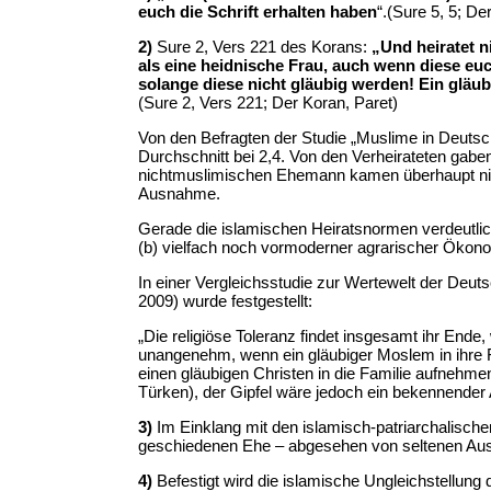
euch die Schrift erhalten haben
“.(Sure 5, 5; De
2)
Sure 2, Vers 221 des Korans:
„Und heiratet n
als eine heidnische Frau, auch wenn diese euc
solange diese nicht gläubig werden! Ein gläubi
(Sure 2, Vers 221; Der Koran, Paret)
Von den Befragten der Studie „Muslime in Deutsch
Durchschnitt bei 2,4. Von den Verheirateten gab
nichtmuslimischen Ehemann kamen überhaupt nic
Ausnahme.
Gerade die islamischen Heiratsnormen verdeutl
(b) vielfach noch vormoderner agrarischer Ökonom
In einer Vergleichsstudie zur Wertewelt der Deut
2009) wurde festgestellt:
„Die religiöse Toleranz findet insgesamt ihr End
unangenehm, wenn ein gläubiger Moslem in ihre
einen gläubigen Christen in die Familie aufneh
Türken), der Gipfel wäre jedoch ein bekennender
3)
Im Einklang mit den islamisch-patriarchalisc
geschiedenen Ehe – abgesehen von seltenen Aus
4)
Befestigt wird die islamische Ungleichstellung