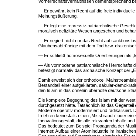
Vorherrschaftsverhältnissen dementsprechend beh
— Er gewährt kein Recht auf die freie individuell
Meinungsäußerung.
— Er legt eine repressiv-patriarchalische Geschle
moralisch defizitäre Wesen angesehen und behan
— Er negiert nicht nur das Recht auf sanktionslos
Glaubensabtrünnige mit dem Tod bzw. drakonisch
— Er schließt homosexuelle Orientierungen als „k
— Als vormoderne patriarchalische Herrschaftsideo
befestigt normativ das archaische Konzept der „E
Damit erweist sich der orthodoxe „Mainstreamis
Bestandteil einer aufgeklärten, säkular-demokrat
den Islam in das ohnehin überholte deutsche Staat
Die komplexe Begegnung des Islam mit der westlich
durchgesetzt hätte. Tatsächlich ist das Gegentei
Moderne operativ modernisiert und radikalisiert.
Irrlehren keinesfalls einen „Missbrauch“ oder ein
Innovationsgestalt, die alle relevanten Inhalte u
Das bedeutet zum Beispiel Propaganda der Muslim
Internet; Aufbau einer Atomindustrie im iranisc