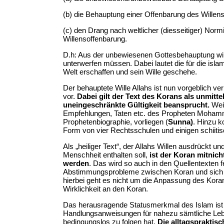
(b) die Behauptung einer Offenbarung des Willens
(c) den Drang nach weltlicher (diesseitiger) No
Willensoffenbarung.
D.h: Aus der unbewiesenen Gottesbehauptung wird 
unterwerfen müssen. Dabei lautet die für die islam
Welt erschaffen und sein Wille geschehe.
Der behauptete Wille Allahs ist nun vorgeblich v
vor.
Dabei gilt der Text des Korans als unmitt
uneingeschränkte Gültigkeit beansprucht.
Weit
Empfehlungen, Taten etc. des Propheten Mohamm
Prophetenbiographie, vorliegen (
Sunna)
. Hinzu k
Form von vier Rechtsschulen und einigen schiiti
Als „heiliger Text“, der Allahs Willen ausdrückt
Menschheit enthalten soll,
ist der Koran mitnich
werden
. Das wird so auch in den Quellentexten f
Abstimmungsprobleme zwischen Koran und sich ve
hierbei geht es nicht um die Anpassung des Kora
Wirklichkeit an den Koran.
Das herausragende Statusmerkmal des Islam ist de
Handlungsanweisungen für nahezu sämtliche Lebe
bedingungslos zu folgen hat.
Die alltagspraktis