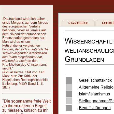
„Deutschland wird sich daher
eines Morgens auf dem Niveau
STARTSEITE
LEITBI
des europäischen Verfalls
befinden, bevor es jemals auf
dem Niveau der europäischen
Emanzipation gestanden hat.
Man wird es einem
Fetischdiener vergleichen
können, der
sich zusätzlich die
schwerwiegenden Krankheiten
des Islam eingehandelt hat,
während er noch
an den
Krankheiten des Christentums
siecht.“
(Aktualisiertes Zitat von Karl
Marx aus: Zur Kritik der
Hegelschen Rechtsphilosophie.
Gesellschaftskritik
Einleitung. MEW Band 1, S.
Allgemeine Religion
387.)
Islam/Islamismus
Stellungnahmen/Pe
"Die sogenannte freie Welt
an ihrem eigenen Begriff
Begriffsklärungen
zu messen, kritisch zu ihr